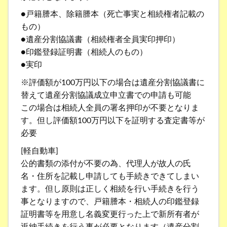
●戸籍謄本、除籍謄本（死亡事実と相続権者記載の
もの）
●遺産分割協議書（相続権者全員実印押印）
●印鑑登録証明書（相続人のもの）
●実印
※評価額が100万円以下の場合は遺産分割協議書に
替えて遺産分割協議成立申立書での申請も可能
この場合は相続人全員の署名押印が不要となりま
す。但し評価額100万円以下を証明する査定書等が
必要
[軽自動車]
公的書類の添付が不要の為、代理人が故人の氏
名・住所を記載し申請しても手続きできてしまい
ます。但し原則は正しく相続を行い手続きを行う
事となりますので、戸籍謄本・相続人の印鑑登録
証明書等を用意し名義変更行った上で新所有者が
返納手続きを行う事が必要となります（遺産分割