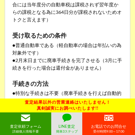
合には当年度分の自動車税は課税されず翌年度か
らの課税となる為に364日分が課税されないためオ
トクと言えます）
受け取るための条件
●普通自動車である（軽自動車の場合は年払いの為
対象外です）
●2月末日までに廃車手続きを完了させる（3月に手
続きを行った場合は還付金がありません）
手続きの方法
●特別な手続きは不要（廃車手続きを行えば自動的
に還付される）
査定結果以外の営業連絡はいたしません！
真剣誠実にお調べいたします!!
還付の方法
●手続き完了後1～2ヶ月程で納付者宛に管轄の自動
査定依頼フォーム
LINE査定
お電話でのお問合せ
詳細個人情報不要
簡単3ステップ
受付時間9:00～17:00
車税事務所より還付通知書が届く。