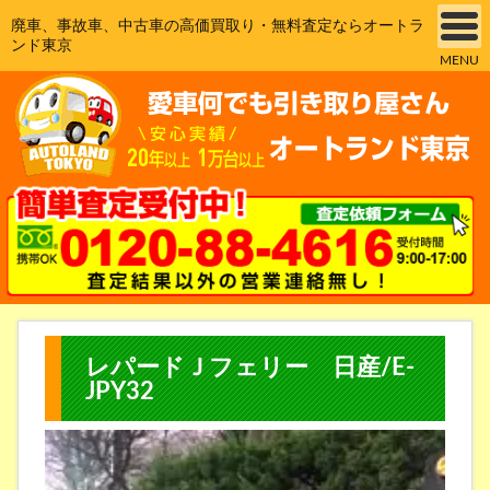
廃車、事故車、中古車の高価買取り・無料査定ならオートラ
ンド東京
MENU
レパードＪフェリー 日産/E-
JPY32