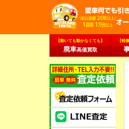
【動いても動かなくても】
【軽
廃車
高価買取