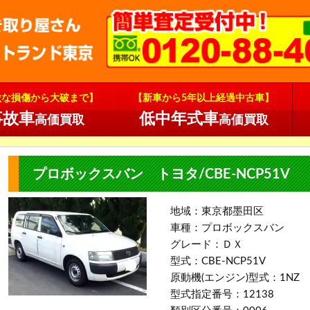
微な損傷から大破まで】
【新車から5年以上経過中古車】
事故車
低中年式車
高価買取
高価買取
プロボックスバン トヨタ/CBE-NCP51V
地域：東京都墨田区
車種：プロボックスバン
グレード：ＤＸ
型式：CBE-NCP51V
原動機(エンジン)型式：1NZ
型式指定番号：12138