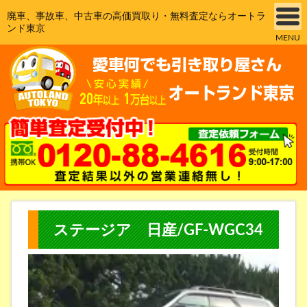
廃車、事故車、中古車の高価買取り・無料査定ならオートラ
ンド東京
MENU
ステージア 日産/GF-WGC34