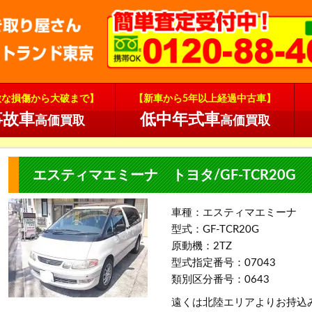
微な損傷から大破まで】
【新車から5年以上経過中古車】
事故車
低中年式車
高価買取
高価買取
エスティマエミーナ トヨタ/GF-TCR20G
車種：エスティマエミーナ
型式：GF-TCR20G
原動機：2TZ
型式指定番号：07043
類別区分番号：0643
遠くは北陸エリアよりお持込