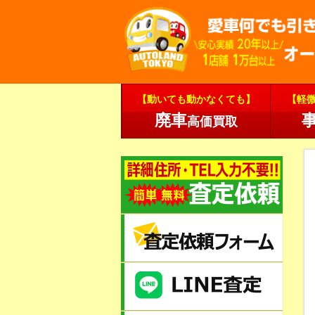
【動いても動かなくても】
【軽
廃車
高価買取