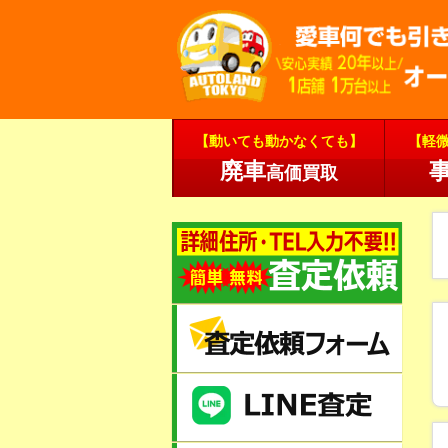
【動いても動かなくても】
【軽
廃車
高価買取