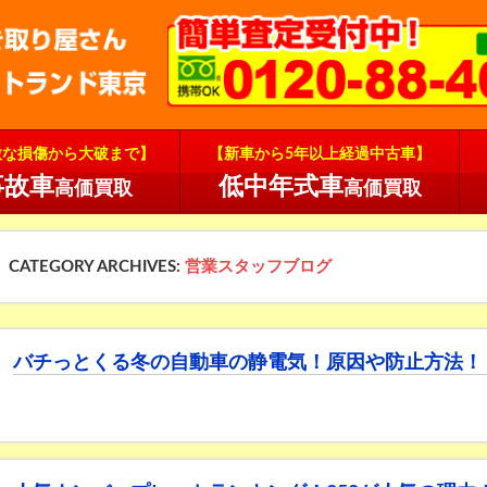
微な損傷から大破まで】
【新車から5年以上経過中古車】
事故車
低中年式車
高価買取
高価買取
CATEGORY ARCHIVES:
営業スタッフブログ
バチっとくる冬の自動車の静電気！原因や防止方法！