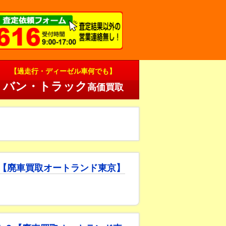
【過走行・ディーゼル車何でも】
バン・トラック
高価買取
【廃車買取オートランド東京】