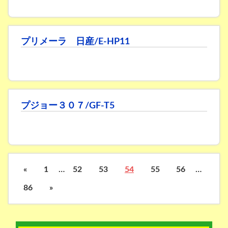
プリメーラ 日産/E-HP11
プジョー３０７/GF-T5
«
1
…
52
53
54
55
56
…
86
»