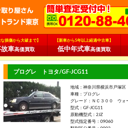
微な損傷から大破まで】
【新車から5年以上経過中古車】
事故車
低中年式車
高価買取
高価買取
プログレ トヨタ/GF-JCG11
地域：神奈川県横浜市戸塚区
車種：プログレ
グレード：ＮＣ３００ ウォ
型式：GF-JCG11
原動機型式：2JZ
型式指定番号：09060