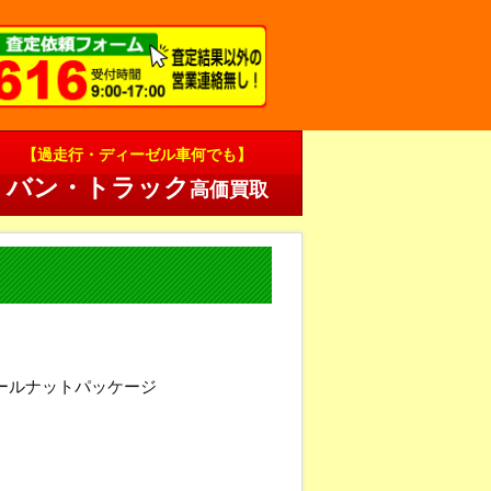
【過走行・ディーゼル車何でも】
バン・トラック
高価買取
ールナットパッケージ