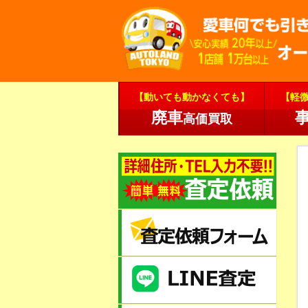
【動いても動かなくても】
【軽
廃車
高価買取