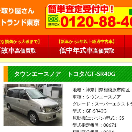
微な損傷から大破まで】
【新車から5年以上経過中古車】
事故車
低中年式車
高価買取
高価買取
タウンエースノア トヨタ/GF-SR40G
地域：神奈川県相模原市南区
車種：タウンエースノア
グレード：スーパーエクスト
型式：GF-SR40G
原動機(エンジン)型式：3S
型式指定番号：08671