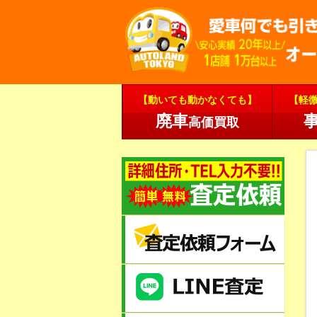
【動いても動かなくても】
【軽
廃車
高価買取