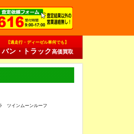
【過走行・ディーゼル車何でも】
バン・トラック
高価買取
ラ ツインムーンルーフ