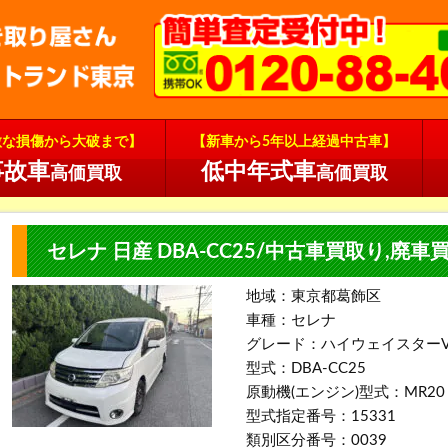
微な損傷から大破まで】
【新車から5年以上経過中古車】
事故車
低中年式車
高価買取
高価買取
セレナ 日産 DBA-CC25/中古車買取り,廃
地域：東京都葛飾区
車種：セレナ
グレード：ハイウェイスター
型式：DBA-CC25
原動機(エンジン)型式：MR20
型式指定番号：15331
類別区分番号：0039