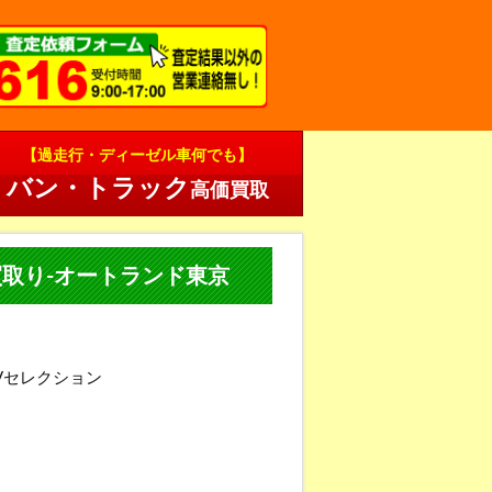
【過走行・ディーゼル車何でも】
バン・トラック
高価買取
車買取り-オートランド東京
Vセレクション