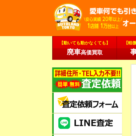
【動いても動かなくても】
【軽
廃車
高価買取