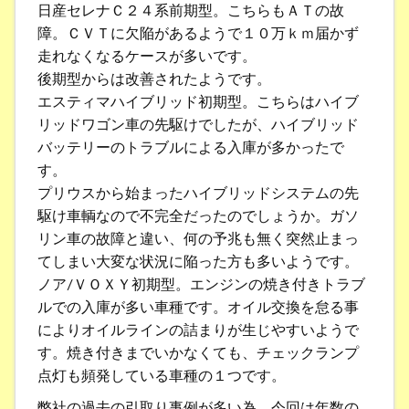
日産セレナＣ２４系前期型。こちらもＡＴの故
障。ＣＶＴに欠陥があるようで１０万ｋｍ届かず
走れなくなるケースが多いです。
後期型からは改善されたようです。
エスティマハイブリッド初期型。こちらはハイブ
リッドワゴン車の先駆けでしたが、ハイブリッド
バッテリーのトラブルによる入庫が多かったで
す。
プリウスから始まったハイブリッドシステムの先
駆け車輌なので不完全だったのでしょうか。ガソ
リン車の故障と違い、何の予兆も無く突然止まっ
てしまい大変な状況に陥った方も多いようです。
ノア/ＶＯＸＹ初期型。エンジンの焼き付きトラブ
ルでの入庫が多い車種です。オイル交換を怠る事
によりオイルラインの詰まりが生じやすいようで
す。焼き付きまでいかなくても、チェックランプ
点灯も頻発している車種の１つです。
弊社の過去の引取り事例が多い為、今回は年数の