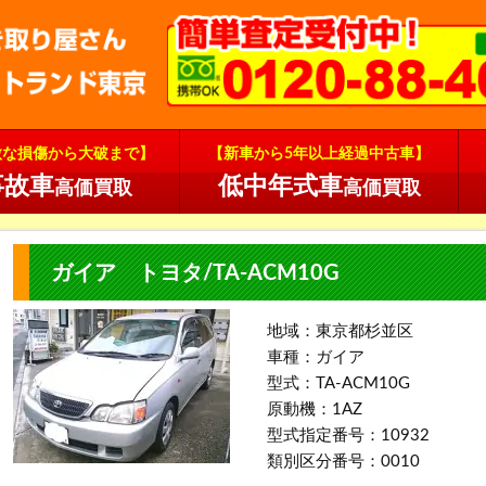
微な損傷から大破まで】
【新車から5年以上経過中古車】
事故車
低中年式車
高価買取
高価買取
ガイア トヨタ/TA-ACM10G
地域：東京都杉並区
車種：ガイア
型式：TA-ACM10G
原動機：1AZ
型式指定番号：10932
類別区分番号：0010