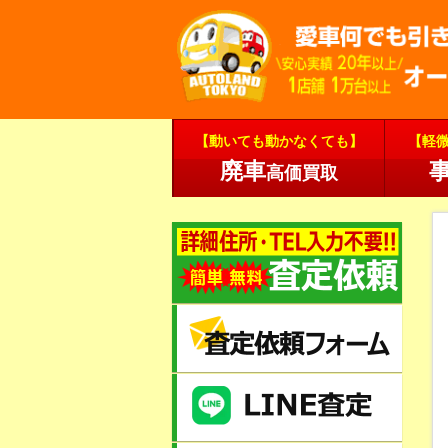
【動いても動かなくても】
【軽
廃車
高価買取