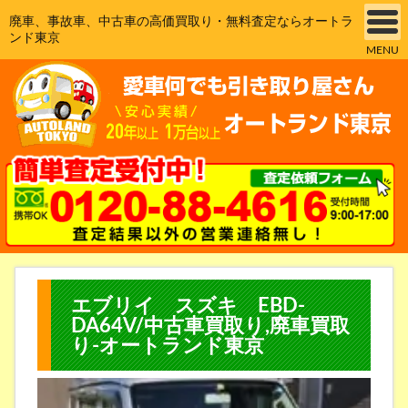
廃車、事故車、中古車の高価買取り・無料査定ならオートラ
ンド東京
MENU
エブリイ スズキ EBD-
DA64V/中古車買取り,廃車買取
り-オートランド東京