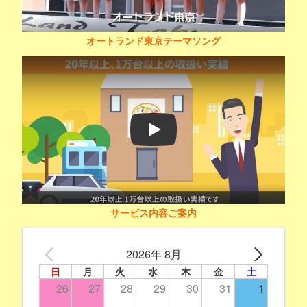
オートランド東京テーマソング
Play
サービス内容ご案内
2026年 8月
日
月
火
水
木
金
土
26
27
28
29
30
31
1